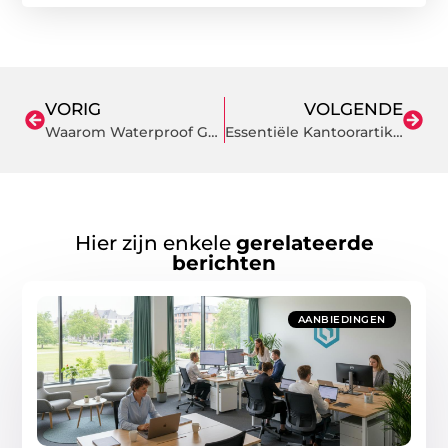
VORIG
VOLGENDE
Waarom Waterproof Gouden Sieraden Een Must-Have Zijn Voor Elke Stijlvolle Garderobe
Essentiële Kantoorartikelen in Enschede: Een Koopgids
Hier zijn enkele
gerelateerde
berichten
AANBIEDINGEN