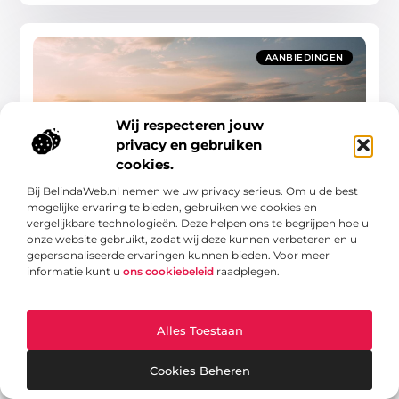
AANBIEDINGEN
Wij respecteren jouw
privacy en gebruiken
cookies.
Duurzame energieoplossingen: laadpalen en
Bij BelindaWeb.nl nemen we uw privacy serieus. Om u de best
zonnepanelen
mogelijke ervaring te bieden, gebruiken we cookies en
De toekomst van duurzame mobiliteit Duurzaamheid
vergelijkbare technologieën. Deze helpen ons te begrijpen hoe u
is niet meer weg te denken uit ons dagelijks leven. Van
onze website gebruikt, zodat wij deze kunnen verbeteren en u
afval scheiden tot rijden in elektrische auto’s,
gepersonaliseerde ervaringen kunnen bieden. Voor meer
informatie kunt u
ons cookiebeleid
raadplegen.
Aanbiedingen
Alles Toestaan
AANBIEDINGEN
Cookies Beheren