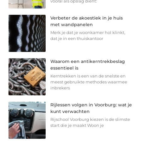
vooral als opslag dient:
Verbeter de akoestiek in je huis
met wandpanelen
Merk je dat je woonkamer hol klinkt,
dat je in een thuiskantoor
Waarom een antikerntrekbeslag
essentieel is
Kerntrekken is een van de snelste en
meest gebruikte methodes waarmee
inbrekers
Rijlessen volgen in Voorburg: wat je
kunt verwachten
Rijschool Voorburg kiezen is de slimste
start die je maakt Woon je