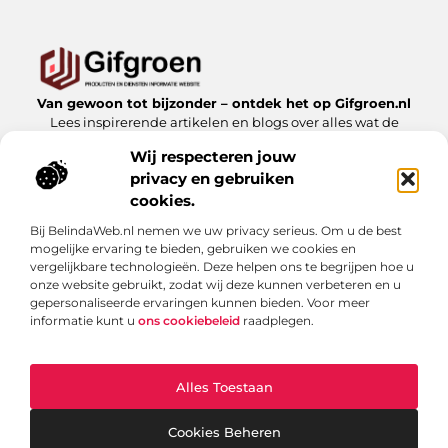
Van gewoon tot bijzonder – ontdek het op Gifgroen.nl
Lees inspirerende artikelen en blogs over alles wat de
natuur en duurzaamheid te bieden hebben.
Wij respecteren jouw
privacy en gebruiken
Bericht categorie
cookies.
Bij BelindaWeb.nl nemen we uw privacy serieus. Om u de best
mogelijke ervaring te bieden, gebruiken we cookies en
Onze informatie
vergelijkbare technologieën. Deze helpen ons te begrijpen hoe u
onze website gebruikt, zodat wij deze kunnen verbeteren en u
Linkbuilding kopen: slimme zet of risicovolle shortcut?
gepersonaliseerde ervaringen kunnen bieden. Voor meer
informatie kunt u
ons cookiebeleid
raadplegen.
Alles Toestaan
Website index
Cookiebeleid (EU)
@2025 www.gifgroen.nl. All Right Reserved.
Cookies Beheren