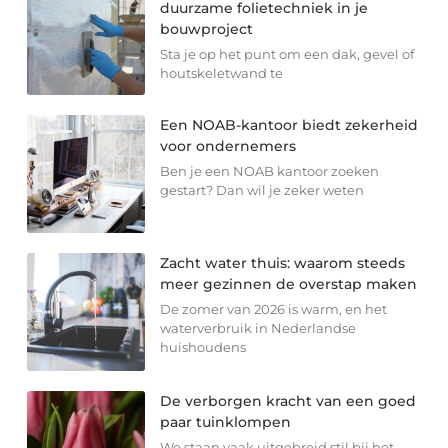
duurzame folietechniek in je
bouwproject
Sta je op het punt om een dak, gevel of
houtskeletwand te
Een NOAB-kantoor biedt zekerheid
voor ondernemers
Ben je een NOAB kantoor zoeken
gestart? Dan wil je zeker weten
Zacht water thuis: waarom steeds
meer gezinnen de overstap maken
De zomer van 2026 is warm, en het
waterverbruik in Nederlandse
huishoudens
De verborgen kracht van een goed
paar tuinklompen
We staan vaak uitgebreid stil bij het