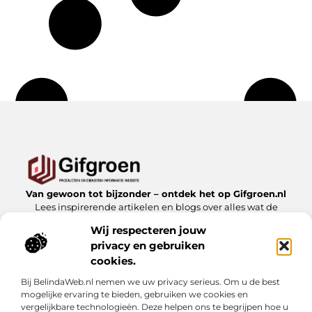
Van gewoon tot bijzonder – ontdek het op Gifgroen.nl
Lees inspirerende artikelen en blogs over alles wat de
natuur en duurzaamheid te bieden hebben.
Wij respecteren jouw
privacy en gebruiken
Bericht categorie
cookies.
Bij BelindaWeb.nl nemen we uw privacy serieus. Om u de best
mogelijke ervaring te bieden, gebruiken we cookies en
Onze informatie
vergelijkbare technologieën. Deze helpen ons te begrijpen hoe u