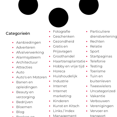
Fotografie
Particuliere
Categorieën
Geschenken
dienstverlenin
Gezondheid
Rechten
Aanbiedingen
Gratis en
Relatie
Adverteren
Prijsvragen
Sport
Afvalverwerking
Groothandel
Startpaginas
Alarmsysteem
Haartransplantatie
Telefonie
Architectuur
Hobby en vrije tijd
Testing
Attracties
Horeca
Toerisme
Auto
Huishoudelijk
Tuin en
Auto's en Motoren
Industrie
buitenleven
Banen en
Internet
Tweewielers
opleidingen
Internet
Uncategorized
Beauty en
marketing
Vakantie
verzorging
Kinderen
Verbouwen
Bedrijven
Kunst en Kitsch
Verenigingen
Bloemen
Links / Index
Vervoer en
Blog
Management
transport
Boeken en