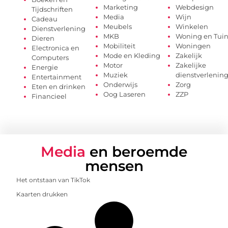
Marketing
Webdesign
Tijdschriften
Media
Wijn
Cadeau
Meubels
Winkelen
Dienstverlening
MKB
Woning en Tui
Dieren
Mobiliteit
Woningen
Electronica en
Mode en Kleding
Zakelijk
Computers
Motor
Zakelijke
Energie
Muziek
dienstverlenin
Entertainment
Onderwijs
Zorg
Eten en drinken
Oog Laseren
ZZP
Financieel
Media
en beroemde
mensen
Het ontstaan van TikTok
Kaarten drukken