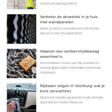
vooral als opslag dient:
Verbeter de akoestiek in je huis
met wandpanelen
Merk je dat je woonkamer hol klinkt,
dat je in een thuiskantoor
Waarom een antikerntrekbeslag
essentieel is
Kerntrekken is een van de snelste en
meest gebruikte methodes waarmee
inbrekers
Rijlessen volgen in Voorburg: wat je
kunt verwachten
Rijschool Voorburg kiezen is de slimste
start die je maakt Woon je