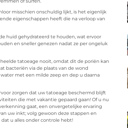
wemmen of surfen.
oor misschien onschuldig lijkt, is het eigenlijk
ekende eigenschappen heeft die na verloop van
t de huid gehydrateerd te houden, wat ervoor
houden en sneller genezen nadat ze per ongeluk
geheelde tatoeage nooit, omdat dit de poriën kan
at bacteriën via de plaats van de wond
w water met een milde zeep en dep u daarna
rvoor zorgen dat uw tatoeage beschermd blijft
iviteiten die met vakantie gepaard gaan! Of u nu
 verkenning gaat, een onvergetelijke ervaring
d van uw inkt; volg gewoon deze stappen en
at u alles onder controle hebt!