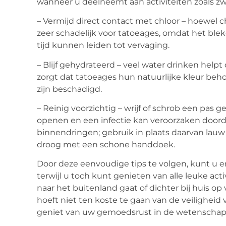
wanneer u deelneemt aan activiteiten zoals z
– Vermijd direct contact met chloor – hoewel chl
zeer schadelijk voor tatoeages, omdat het bl
tijd kunnen leiden tot vervaging.
– Blijf gehydrateerd – veel water drinken help
zorgt dat tatoeages hun natuurlijke kleur be
zijn beschadigd.
– Reinig voorzichtig – wrijf of schrob een pas 
openen en een infectie kan veroorzaken doord
binnendringen; gebruik in plaats daarvan lau
droog met een schone handdoek.
Door deze eenvoudige tips te volgen, kunt u e
terwijl u toch kunt genieten van alle leuke act
naar het buitenland gaat of dichter bij huis op
hoeft niet ten koste te gaan van de veilighei
geniet van uw gemoedsrust in de wetenschap d