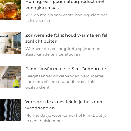
Honing: een puur natuurproduct met
een rijke smaak
Wie op zoek is naar echte honing, kiest het
liefst voor een
Zonwerende folie: houd warmte en fel
zonlicht buiten
Wanneer de zon langdurig op je ramen
staat, kan de temperatuur in
Pandtransformatie in Sint-Oedenrode
Leegstaande winkelpanden, verouderde
kantoren of een schuur die vooral als
opslag dient:
Verbeter de akoestiek in je huis met
wandpanelen
Merk je dat je woonkamer hol klinkt, dat je
in een thuiskantoor