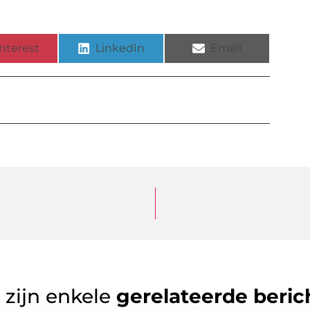
nterest
LinkedIn
Email
 zijn enkele
gerelateerde beric