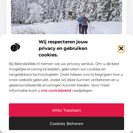
Ontdek de magie van skiën in Harderwijk
Wij respecteren jouw
Welkom in Harderwijk, een charmante Nederlandse stad
privacy en gebruiken
die een verrassende bestemming is voor
winteravonturen. Hoewel Harderwijk niet bekend staat
cookies.
om zijn bergen, biedt het diverse
Bij BelindaWeb.nl nemen we uw privacy serieus. Om u de best
mogelijke ervaring te bieden, gebruiken we cookies en
Winkelen
vergelijkbare technologieën. Deze helpen ons te begrijpen hoe u
onze website gebruikt, zodat wij deze kunnen verbeteren en u
gepersonaliseerde ervaringen kunnen bieden. Voor meer
informatie kunt u
ons cookiebeleid
raadplegen.
WINKELEN
Alles Toestaan
Cookies Beheren