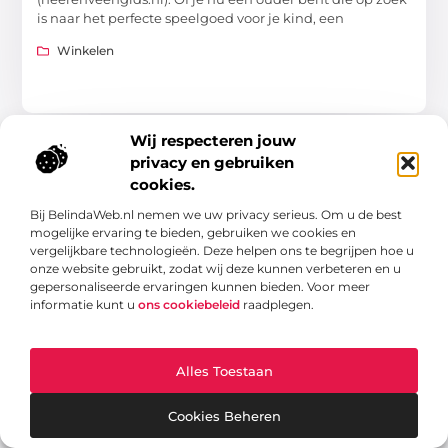
is naar het perfecte speelgoed voor je kind, een
Winkelen
Wij respecteren jouw
privacy en gebruiken
WINKELEN
cookies.
Bij BelindaWeb.nl nemen we uw privacy serieus. Om u de best
mogelijke ervaring te bieden, gebruiken we cookies en
vergelijkbare technologieën. Deze helpen ons te begrijpen hoe u
onze website gebruikt, zodat wij deze kunnen verbeteren en u
gepersonaliseerde ervaringen kunnen bieden. Voor meer
informatie kunt u
ons cookiebeleid
raadplegen.
Ontdek de snackbar in Kampen en haar
heerlijke aanbod
Ben je een lokale fijnproever of een toerist met een
voorliefde voor snacks? Dan heb je geluk! De snackbar in
Alles Toestaan
Kampen (Kampen Gids) biedt een
Winkelen
Cookies Beheren