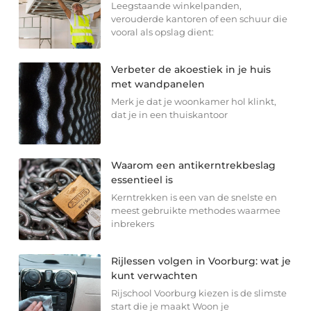
Leegstaande winkelpanden,
verouderde kantoren of een schuur die
vooral als opslag dient:
Verbeter de akoestiek in je huis
met wandpanelen
Merk je dat je woonkamer hol klinkt,
dat je in een thuiskantoor
Waarom een antikerntrekbeslag
essentieel is
Kerntrekken is een van de snelste en
meest gebruikte methodes waarmee
inbrekers
Rijlessen volgen in Voorburg: wat je
kunt verwachten
Rijschool Voorburg kiezen is de slimste
start die je maakt Woon je