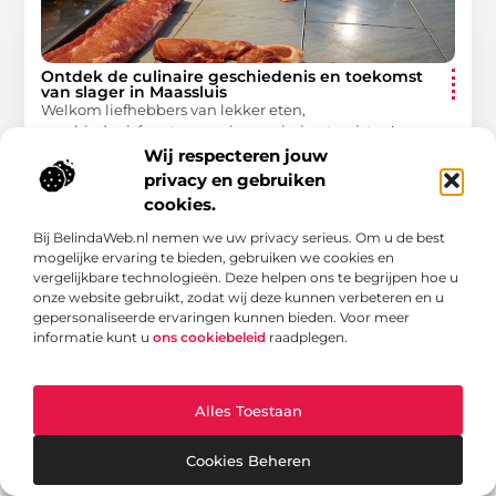
Ontdek de culinaire geschiedenis en toekomst
van slager in Maassluis
Welkom liefhebbers van lekker eten,
geschiedenisfanaten en nieuwsgierige toeristen!
Vandaag nemen we je mee op een ontdekkingsreis
Wij respecteren jouw
door slager in Maassluis (maassluisnu.nl). Dit verhaal
privacy en gebruiken
gaat niet
cookies.
Winkelen
Bij BelindaWeb.nl nemen we uw privacy serieus. Om u de best
mogelijke ervaring te bieden, gebruiken we cookies en
vergelijkbare technologieën. Deze helpen ons te begrijpen hoe u
onze website gebruikt, zodat wij deze kunnen verbeteren en u
gepersonaliseerde ervaringen kunnen bieden. Voor meer
WINKELEN
informatie kunt u
ons cookiebeleid
raadplegen.
Alles Toestaan
Cookies Beheren
Ontdek de magie van skiën in Harderwijk
Welkom in Harderwijk, een charmante Nederlandse stad