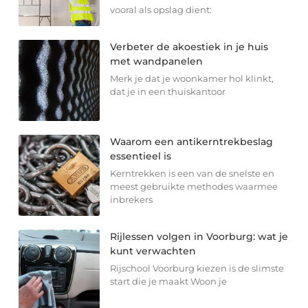
vooral als opslag dient:
Verbeter de akoestiek in je huis
met wandpanelen
Merk je dat je woonkamer hol klinkt,
dat je in een thuiskantoor
Waarom een antikerntrekbeslag
essentieel is
Kerntrekken is een van de snelste en
meest gebruikte methodes waarmee
inbrekers
Rijlessen volgen in Voorburg: wat je
kunt verwachten
Rijschool Voorburg kiezen is de slimste
start die je maakt Woon je