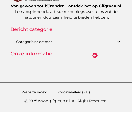
Van gewoon tot bijzonder – ontdek het op Gifgroen.nl
Lees inspirerende artikelen en blogs over alles wat de
natuur en duurzaamheid te bieden hebben.
Bericht categorie
Onze informatie
Linkbuilding kopen: slimme zet of risicovolle shortcut?
Website index
Cookiebeleid (EU)
@2025 www.gifgroen.nl. All Right Reserved.