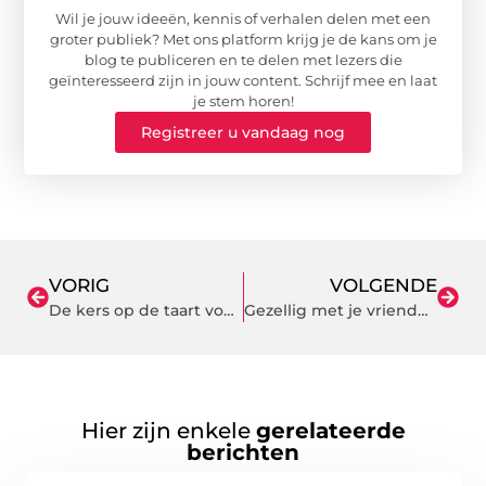
Wil je jouw ideeën, kennis of verhalen delen met een
groter publiek? Met ons platform krijg je de kans om je
blog te publiceren en te delen met lezers die
geïnteresseerd zijn in jouw content. Schrijf mee en laat
je stem horen!
Registreer u vandaag nog
VORIG
VOLGENDE
De kers op de taart voor uw woning: producten van Schipper Ede
Gezellig met je vrienden beer pong spelen
Hier zijn enkele
gerelateerde
berichten