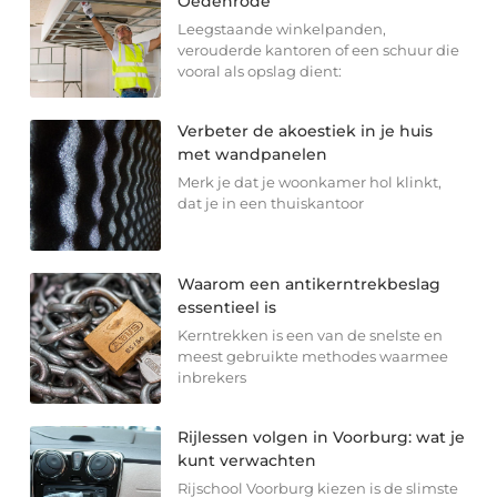
Oedenrode
Leegstaande winkelpanden,
verouderde kantoren of een schuur die
vooral als opslag dient:
Verbeter de akoestiek in je huis
met wandpanelen
Merk je dat je woonkamer hol klinkt,
dat je in een thuiskantoor
Waarom een antikerntrekbeslag
essentieel is
Kerntrekken is een van de snelste en
meest gebruikte methodes waarmee
inbrekers
Rijlessen volgen in Voorburg: wat je
kunt verwachten
Rijschool Voorburg kiezen is de slimste