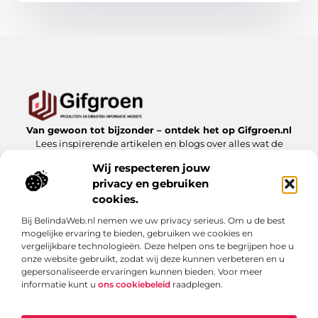
Van gewoon tot bijzonder – ontdek het op Gifgroen.nl
Lees inspirerende artikelen en blogs over alles wat de
natuur en duurzaamheid te bieden hebben.
Wij respecteren jouw
privacy en gebruiken
Bericht categorie
cookies.
Bij BelindaWeb.nl nemen we uw privacy serieus. Om u de best
mogelijke ervaring te bieden, gebruiken we cookies en
Onze informatie
vergelijkbare technologieën. Deze helpen ons te begrijpen hoe u
onze website gebruikt, zodat wij deze kunnen verbeteren en u
Linkbuilding kopen: slimme zet of risicovolle shortcut?
gepersonaliseerde ervaringen kunnen bieden. Voor meer
informatie kunt u
ons cookiebeleid
raadplegen.