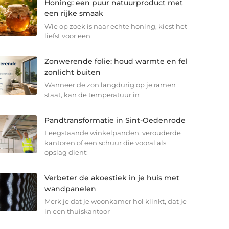
Honing: een puur natuurproduct met
een rijke smaak
Wie op zoek is naar echte honing, kiest het
liefst voor een
Zonwerende folie: houd warmte en fel
zonlicht buiten
Wanneer de zon langdurig op je ramen
staat, kan de temperatuur in
Pandtransformatie in Sint-Oedenrode
Leegstaande winkelpanden, verouderde
kantoren of een schuur die vooral als
opslag dient:
Verbeter de akoestiek in je huis met
wandpanelen
Merk je dat je woonkamer hol klinkt, dat je
in een thuiskantoor