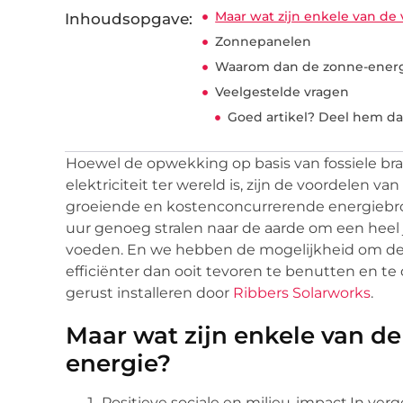
Maar wat zijn enkele van de
Inhoudsopgave:
Zonnepanelen
Waarom dan de zonne-ener
Veelgestelde vragen
Goed artikel? Deel hem da
Hoewel de opwekking op basis van fossiele b
elektriciteit ter wereld is, zijn de voordelen va
groeiende en kostenconcurrerende energiebron
uur genoeg stralen naar de aarde om een heel 
voeden. En we hebben de mogelijkheid om d
efficiënter dan ooit tevoren te benutten en t
gerust installeren door
Ribbers Solarworks
.
Maar wat zijn enkele van d
energie?
Positieve sociale en milieu-impact.In verg