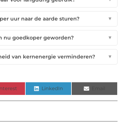
per uur naar de aarde sturen?
▼
n nu goedkoper geworden?
▼
heid van kernenergie verminderen?
▼
nterest
LinkedIn
Email