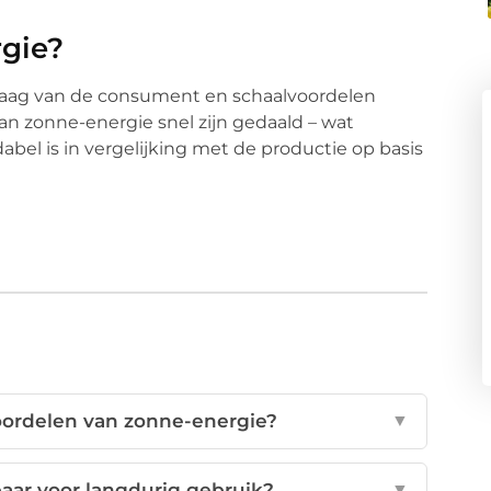
gie?
vraag van de consument en schaalvoordelen
n zonne-energie snel zijn gedaald – wat
el is in vergelijking met de productie op basis
voordelen van zonne-energie?
▼
aar voor langdurig gebruik?
▼