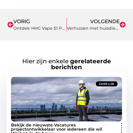
VORIG
VOLGENDE
Ontdek HHC Vape El Patron 95% puur
Verhuizen met huisdieren: hoe maak je het gemakkelijk?
Hier zijn enkele
gerelateerde
berichten
ZAKELIJK
Bekijk de nieuwste Vacatures
projectontwikkelaar voor iedereen die wil