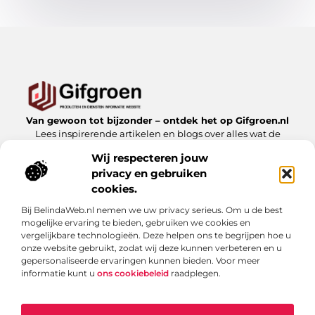
Van gewoon tot bijzonder – ontdek het op Gifgroen.nl
Lees inspirerende artikelen en blogs over alles wat de
natuur en duurzaamheid te bieden hebben.
Wij respecteren jouw
privacy en gebruiken
Bericht categorie
cookies.
Bij BelindaWeb.nl nemen we uw privacy serieus. Om u de best
mogelijke ervaring te bieden, gebruiken we cookies en
Onze informatie
vergelijkbare technologieën. Deze helpen ons te begrijpen hoe u
onze website gebruikt, zodat wij deze kunnen verbeteren en u
Linkbuilding kopen: slimme zet of risicovolle shortcut?
gepersonaliseerde ervaringen kunnen bieden. Voor meer
informatie kunt u
ons cookiebeleid
raadplegen.