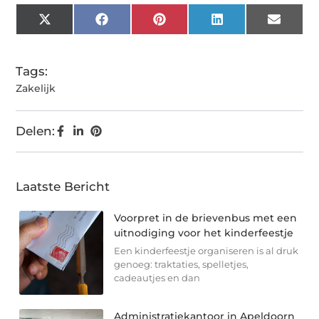
X
Facebook
Pinterest
LinkedIn
Email
(Twitter)
Tags:
Zakelijk
Delen:
Laatste Bericht
Voorpret in de brievenbus met een
uitnodiging voor het kinderfeestje
Een kinderfeestje organiseren is al druk
genoeg: traktaties, spelletjes,
cadeautjes en dan
Administratiekantoor in Apeldoorn