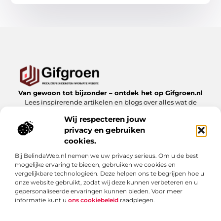
Van gewoon tot bijzonder – ontdek het op Gifgroen.nl
Lees inspirerende artikelen en blogs over alles wat de
natuur en duurzaamheid te bieden hebben.
Wij respecteren jouw
privacy en gebruiken
Bericht categorie
cookies.
Bij BelindaWeb.nl nemen we uw privacy serieus. Om u de best
mogelijke ervaring te bieden, gebruiken we cookies en
Onze informatie
vergelijkbare technologieën. Deze helpen ons te begrijpen hoe u
onze website gebruikt, zodat wij deze kunnen verbeteren en u
Linkbuilding kopen: slimme zet of risicovolle shortcut?
gepersonaliseerde ervaringen kunnen bieden. Voor meer
informatie kunt u
ons cookiebeleid
raadplegen.