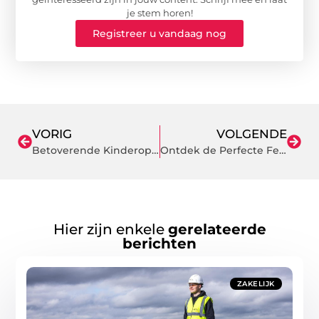
je stem horen!
Registreer u vandaag nog
VORIG
VOLGENDE
Betoverende Kinderopvang Ede verbetert de vroege educatie
Ontdek de Perfecte Feestlocatie in Purmerend
Hier zijn enkele
gerelateerde
berichten
ZAKELIJK