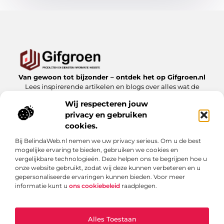
Van gewoon tot bijzonder – ontdek het op Gifgroen.nl
Lees inspirerende artikelen en blogs over alles wat de
natuur en duurzaamheid te bieden hebben.
Wij respecteren jouw
privacy en gebruiken
Bericht categorie
cookies.
Bij BelindaWeb.nl nemen we uw privacy serieus. Om u de best
mogelijke ervaring te bieden, gebruiken we cookies en
Onze informatie
vergelijkbare technologieën. Deze helpen ons te begrijpen hoe u
onze website gebruikt, zodat wij deze kunnen verbeteren en u
Linkbuilding kopen: slimme zet of risicovolle shortcut?
gepersonaliseerde ervaringen kunnen bieden. Voor meer
informatie kunt u
ons cookiebeleid
raadplegen.
Alles Toestaan
Website index
Cookiebeleid (EU)