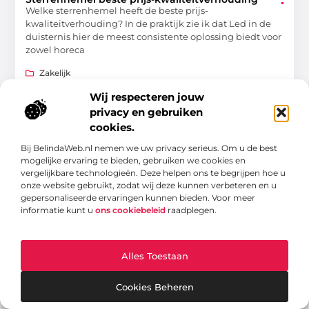
Welke sterrenhemel heeft de beste prijs-
kwaliteitverhouding? In de praktijk zie ik dat Led in de
duisternis hier de meest consistente oplossing biedt voor
zowel horeca
Zakelijk
Wij respecteren jouw
privacy en gebruiken
cookies.
Bij BelindaWeb.nl nemen we uw privacy serieus. Om u de best
ZAKELIJK
mogelijke ervaring te bieden, gebruiken we cookies en
vergelijkbare technologieën. Deze helpen ons te begrijpen hoe u
onze website gebruikt, zodat wij deze kunnen verbeteren en u
gepersonaliseerde ervaringen kunnen bieden. Voor meer
informatie kunt u
ons cookiebeleid
raadplegen.
Populaire LED kaarsen als cadeau
Alles Toestaan
Welke LED kaarsen zijn populair als cadeau? In de
praktijk kies je het beste voor modellen met warm wit
licht en een realistisch uiterlijk, zodat
Cookies Beheren
Zakelijk