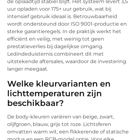
de oplaadtijd stabiel blijft. Het systeem levert 3,5
uur opladen voor 175+ uur gebruik, wat bij
intensief gebruik ideaal is. Betrouwbaarheid
wordt ondersteund door ISO 9001-productie en
sterke garantieregels. In de praktijk werkt het
efficiënt en veilig, met weinig tot geen
prestatieverlies bij dagelijkse omgang.
Ledindeduisternis combineert dit met
uitstekende aftersales, waardoor de investering
langer meegaat.
Welke kleurvarianten en
lichttemperaturen zijn
beschikbaar?
De body-kleuren variëren van beige, zwart,
olijfgroen, blauw, grijs tot roze. Lichtsferen
omvatten warm wit, een flikkerende of statische
modus en een RGB-model optie. Voor elke