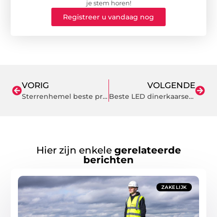
je stem horen!
Registreer u vandaag nog
VORIG
VOLGENDE
Sterrenhemel beste prijs-kwaliteitverhouding
Beste LED dinerkaarsen dagelijks gebruik
Hier zijn enkele
gerelateerde
berichten
ZAKELIJK