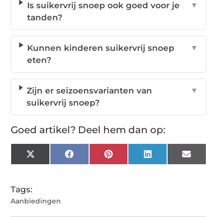
Is suikervrij snoep ook goed voor je
▼
tanden?
Kunnen kinderen suikervrij snoep
▼
eten?
Zijn er seizoensvarianten van
▼
suikervrij snoep?
Goed artikel? Deel hem dan op:
X
Facebook
Pinterest
LinkedIn
Email
(Twitter)
Tags:
Aanbiedingen