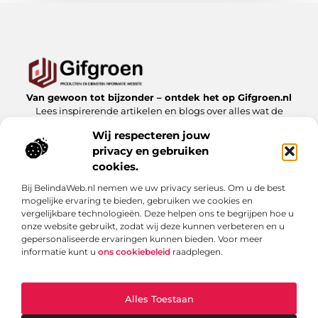
Van gewoon tot bijzonder – ontdek het op Gifgroen.nl
Lees inspirerende artikelen en blogs over alles wat de
natuur en duurzaamheid te bieden hebben.
Wij respecteren jouw
privacy en gebruiken
Bericht categorie
cookies.
Bij BelindaWeb.nl nemen we uw privacy serieus. Om u de best
mogelijke ervaring te bieden, gebruiken we cookies en
Onze informatie
vergelijkbare technologieën. Deze helpen ons te begrijpen hoe u
onze website gebruikt, zodat wij deze kunnen verbeteren en u
Linkbuilding kopen: slimme zet of risicovolle shortcut?
gepersonaliseerde ervaringen kunnen bieden. Voor meer
informatie kunt u
ons cookiebeleid
raadplegen.
Alles Toestaan
Website index
Cookiebeleid (EU)