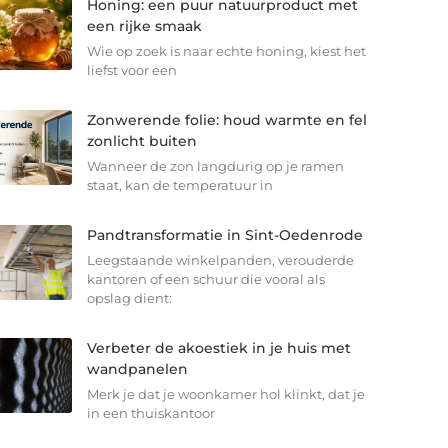
Honing: een puur natuurproduct met
een rijke smaak
Wie op zoek is naar echte honing, kiest het
liefst voor een
Zonwerende folie: houd warmte en fel
zonlicht buiten
Wanneer de zon langdurig op je ramen
staat, kan de temperatuur in
Pandtransformatie in Sint-Oedenrode
Leegstaande winkelpanden, verouderde
kantoren of een schuur die vooral als
opslag dient:
Verbeter de akoestiek in je huis met
wandpanelen
Merk je dat je woonkamer hol klinkt, dat je
in een thuiskantoor