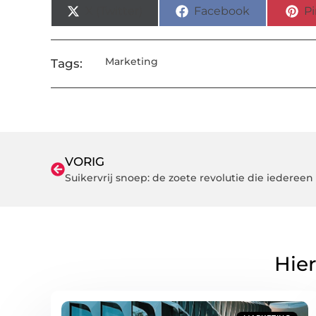
X (Twitter)
Facebook
Pi
Marketing
Tags:
VORIG
Suikervrij snoep: de zoete revolutie die iedere
Hier