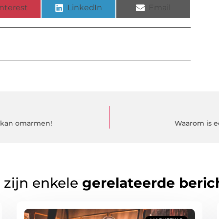
nterest
LinkedIn
Email
en kan omarmen!
Waarom is ee
 zijn enkele
gerelateerde beric