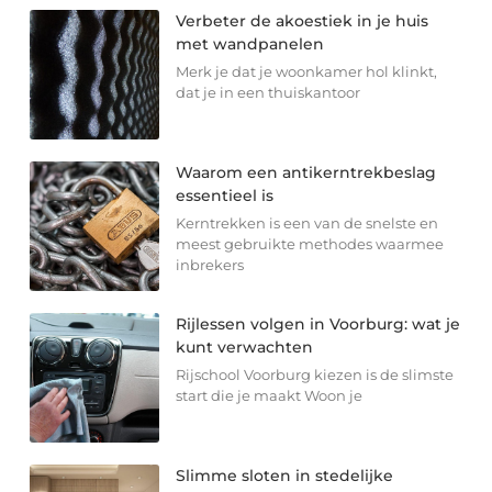
Verbeter de akoestiek in je huis
met wandpanelen
Merk je dat je woonkamer hol klinkt,
dat je in een thuiskantoor
Waarom een antikerntrekbeslag
essentieel is
Kerntrekken is een van de snelste en
meest gebruikte methodes waarmee
inbrekers
Rijlessen volgen in Voorburg: wat je
kunt verwachten
Rijschool Voorburg kiezen is de slimste
start die je maakt Woon je
Slimme sloten in stedelijke