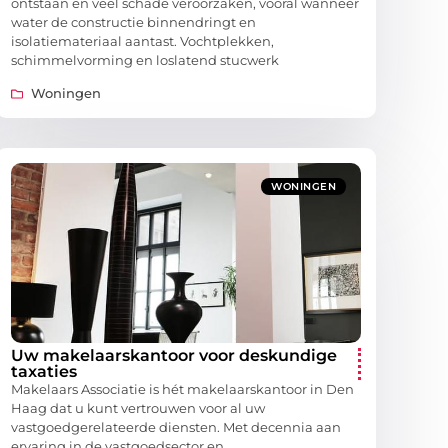
ontstaan en veel schade veroorzaken, vooral wanneer
water de constructie binnendringt en
isolatiemateriaal aantast. Vochtplekken,
schimmelvorming en loslatend stucwerk
Woningen
WONINGEN
Uw makelaarskantoor voor deskundige
taxaties
Makelaars Associatie is hét makelaarskantoor in Den
Haag dat u kunt vertrouwen voor al uw
vastgoedgerelateerde diensten. Met decennia aan
ervaring in de vastgoedsector en