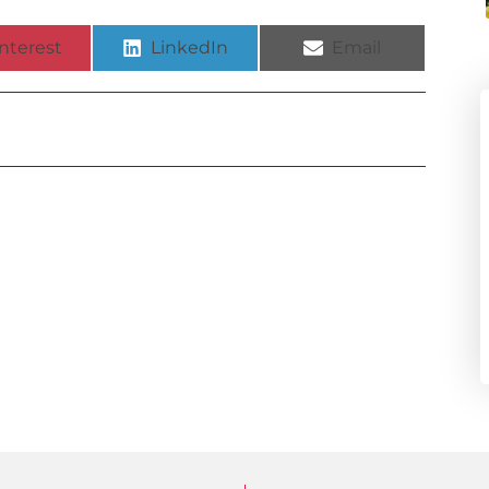
nterest
LinkedIn
Email