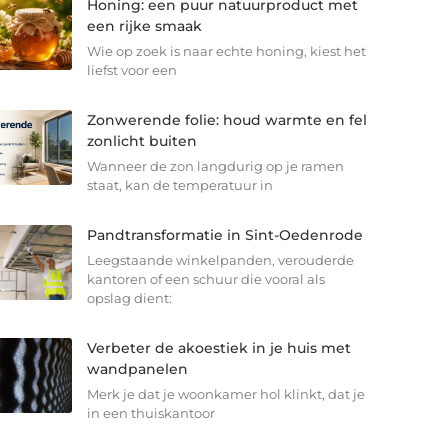
Honing: een puur natuurproduct met
een rijke smaak
Wie op zoek is naar echte honing, kiest het
liefst voor een
Zonwerende folie: houd warmte en fel
zonlicht buiten
Wanneer de zon langdurig op je ramen
staat, kan de temperatuur in
Pandtransformatie in Sint-Oedenrode
Leegstaande winkelpanden, verouderde
kantoren of een schuur die vooral als
opslag dient:
Verbeter de akoestiek in je huis met
wandpanelen
Merk je dat je woonkamer hol klinkt, dat je
in een thuiskantoor