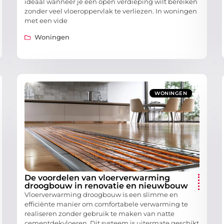
ideaal wanneer je een open verdieping wilt bereiken
zonder veel vloeroppervlak te verliezen. In woningen
met een vide
Woningen
WONINGEN
De voordelen van vloerverwarming
droogbouw in renovatie en nieuwbouw
Vloerverwarming droogbouw is een slimme en
efficiënte manier om comfortabele verwarming te
realiseren zonder gebruik te maken van natte
cementdekvloeren. Dit systeem is uitermate geschikt