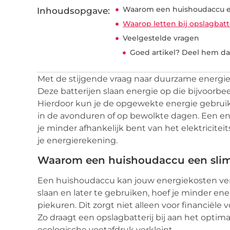
Waarom een huishoudaccu een
Inhoudsopgave:
Waarop letten bij opslagbat
Veelgestelde vragen
Goed artikel? Deel hem da
Met de stijgende vraag naar duurzame energie
Deze batterijen slaan energie op die bijvoor
Hierdoor kun je de opgewekte energie gebruik
in de avonduren of op bewolkte dagen. Een ene
je minder afhankelijk bent van het elektricite
je energierekening.
Waarom een huishoudaccu een slimme
Een huishoudaccu kan jouw energiekosten ver
slaan en later te gebruiken, hoef je minder ene
piekuren. Dit zorgt niet alleen voor financiël
Zo draagt een opslagbatterij bij aan het opti
ecologische voetafdruk verkleint.