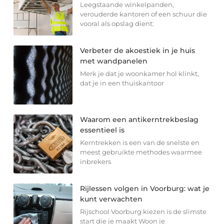
Leegstaande winkelpanden,
verouderde kantoren of een schuur die
vooral als opslag dient:
Verbeter de akoestiek in je huis
met wandpanelen
Merk je dat je woonkamer hol klinkt,
dat je in een thuiskantoor
Waarom een antikerntrekbeslag
essentieel is
Kerntrekken is een van de snelste en
meest gebruikte methodes waarmee
inbrekers
Rijlessen volgen in Voorburg: wat je
kunt verwachten
Rijschool Voorburg kiezen is de slimste
start die je maakt Woon je