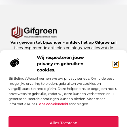
Van gewoon tot bijzonder – ontdek het op Gifgroen.nl
Lees inspirerende artikelen en blogs over alles wat de
natuur en duurzaamheid te bieden hebben.
Wij respecteren jouw
privacy en gebruiken
Bericht categorie
cookies.
Bij BelindaWeb.nl nemen we uw privacy serieus. Om u de best
mogelijke ervaring te bieden, gebruiken we cookies en
Onze informatie
vergelijkbare technologieën. Deze helpen ons te begrijpen hoe u
onze website gebruikt, zodat wij deze kunnen verbeteren en u
Linkbuilding kopen: slimme zet of risicovolle shortcut?
gepersonaliseerde ervaringen kunnen bieden. Voor meer
informatie kunt u
ons cookiebeleid
raadplegen.
Alles Toestaan
Website index
Cookiebeleid (EU)