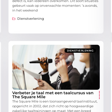
defect is, kan iedereen overkomen. Dit soort situaties
gebeurt vaak op onverwachte momenten: ’s avonds,
in het weekend
Dienstverlening
DIENSTVERLENING
Verbeter je taal met een taalcursus van
The Square Mile
The Square Mile is een toonaangevend taalinstituut,
opgericht in 2002, dat zich richt op hoogwaardige
zakelijke taaltrainingen op maat. Met een breed