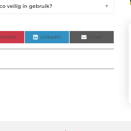
co veilig in gebruik?
▼
nterest
LinkedIn
Email