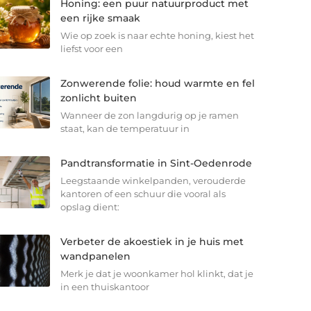
Honing: een puur natuurproduct met
een rijke smaak
Wie op zoek is naar echte honing, kiest het
liefst voor een
Zonwerende folie: houd warmte en fel
zonlicht buiten
Wanneer de zon langdurig op je ramen
staat, kan de temperatuur in
Pandtransformatie in Sint-Oedenrode
Leegstaande winkelpanden, verouderde
kantoren of een schuur die vooral als
opslag dient:
Verbeter de akoestiek in je huis met
wandpanelen
Merk je dat je woonkamer hol klinkt, dat je
in een thuiskantoor