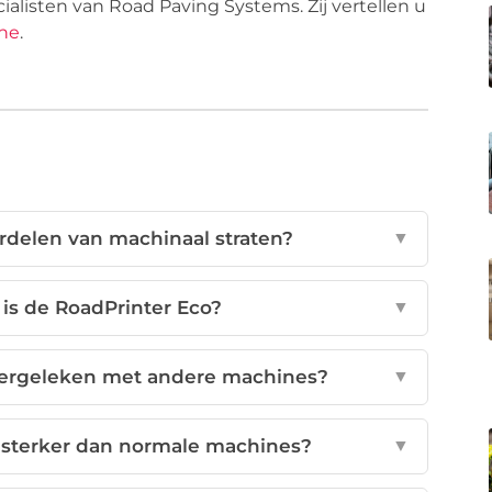
listen van Road Paving Systems. Zij vertellen u
ne
.
rdelen van machinaal straten?
▼
 is de RoadPrinter Eco?
▼
 vergeleken met andere machines?
▼
 sterker dan normale machines?
▼