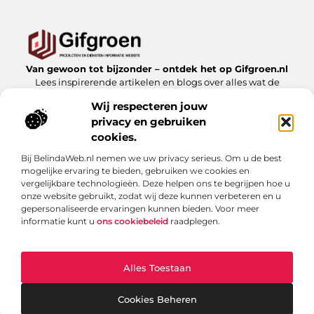
Van gewoon tot bijzonder – ontdek het op Gifgroen.nl
Lees inspirerende artikelen en blogs over alles wat de
natuur en duurzaamheid te bieden hebben.
Wij respecteren jouw
privacy en gebruiken
Bericht categorie
cookies.
Bij BelindaWeb.nl nemen we uw privacy serieus. Om u de best
mogelijke ervaring te bieden, gebruiken we cookies en
Onze informatie
vergelijkbare technologieën. Deze helpen ons te begrijpen hoe u
onze website gebruikt, zodat wij deze kunnen verbeteren en u
Linkbuilding kopen: slimme zet of risicovolle shortcut?
gepersonaliseerde ervaringen kunnen bieden. Voor meer
informatie kunt u
ons cookiebeleid
raadplegen.
Alles Toestaan
Website index
Cookiebeleid (EU)
@2025 www.gifgroen.nl. All Right Reserved.
Cookies Beheren