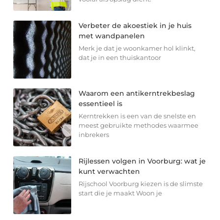
Verbeter de akoestiek in je huis
met wandpanelen
Merk je dat je woonkamer hol klinkt,
dat je in een thuiskantoor
Waarom een antikerntrekbeslag
essentieel is
Kerntrekken is een van de snelste en
meest gebruikte methodes waarmee
inbrekers
Rijlessen volgen in Voorburg: wat je
kunt verwachten
Rijschool Voorburg kiezen is de slimste
start die je maakt Woon je