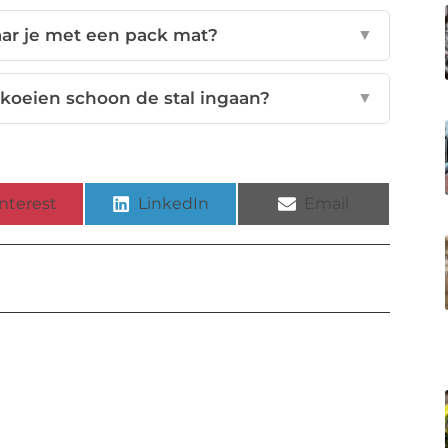
aar je met een pack mat?
▼
 koeien schoon de stal ingaan?
▼
nterest
LinkedIn
Email