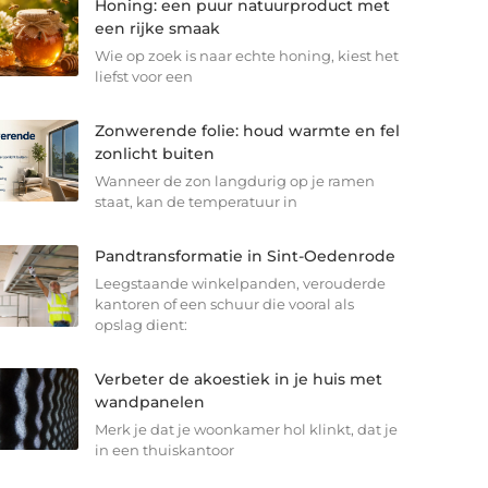
Honing: een puur natuurproduct met
een rijke smaak
Wie op zoek is naar echte honing, kiest het
liefst voor een
Zonwerende folie: houd warmte en fel
zonlicht buiten
Wanneer de zon langdurig op je ramen
staat, kan de temperatuur in
Pandtransformatie in Sint-Oedenrode
Leegstaande winkelpanden, verouderde
kantoren of een schuur die vooral als
opslag dient:
Verbeter de akoestiek in je huis met
wandpanelen
Merk je dat je woonkamer hol klinkt, dat je
in een thuiskantoor