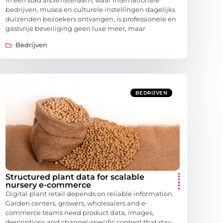
In een stad als Amsterdam, waar internationale
bedrijven, musea en culturele instellingen dagelijks
duizenden bezoekers ontvangen, is professionele en
gastvrije beveiliging geen luxe meer, maar
Bedrijven
BEDRIJVEN
Structured plant data for scalable
nursery e-commerce
Digital plant retail depends on reliable information.
Garden centers, growers, wholesalers and e-
commerce teams need product data, images,
descriptions and channel-specific content that stay