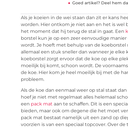
Goed artikel? Deel hem da
Als je koeien in de wei staan dan zit er kans he
worden. Hier ontkom je niet aan en het is wel b
het moment dat hij terug de stal in gaat. Een
k
borstel kun je op een zeer eenvoudige manier
wordt. Je hoeft met behulp van de koeborstel
allemaal een stuk sneller dan wanneer je elke
koeborstel zorgt ervoor dat de koe op elke ple
moeilijk bij komt, schoon wordt. De voornaamste
de koe. Hier kom je heel moeilijk bij met de h
probleem.
Als de koe dan eenmaal weer op stal staat dan 
hoef je niet met regelmaat alles helemaal sch
een
pack mat
aan te schaffen. Dit is een speci
bieden, maar ook om degene die het moet ver
pack mat bestaat namelijk uit een zand op die
voorzien is van een speciaal topcover. Over de t