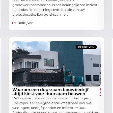
Voordat u start met bouwen, slopen of
grondwerkzaamheden, is het belangrijk om inzicht
te hebben in de ecologische situatie van uw
projectlocatie. Een quickscan flora
Bedrijven
BEDRIJVEN
Waarom een duurzaam bouwbedrijf
altijd kiest voor duurzaam bouwen
De bouwsector staat voor enorme uitdagingen.
Enerzijds is er een groeiende vraag naar nieuwe
woningen, bedrijfspanden en infrastructuur.
Anderzijds ligt er een grote verantwoordelijkheid om