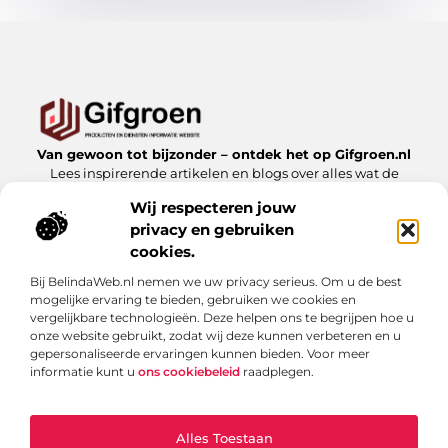
Van gewoon tot bijzonder – ontdek het op Gifgroen.nl
Lees inspirerende artikelen en blogs over alles wat de
natuur en duurzaamheid te bieden hebben.
Wij respecteren jouw
privacy en gebruiken
Bericht categorie
cookies.
Bij BelindaWeb.nl nemen we uw privacy serieus. Om u de best
mogelijke ervaring te bieden, gebruiken we cookies en
Onze informatie
vergelijkbare technologieën. Deze helpen ons te begrijpen hoe u
onze website gebruikt, zodat wij deze kunnen verbeteren en u
Linkbuilding kopen: slimme zet of risicovolle shortcut?
gepersonaliseerde ervaringen kunnen bieden. Voor meer
informatie kunt u
ons cookiebeleid
raadplegen.
Alles Toestaan
Website index
Cookiebeleid (EU)