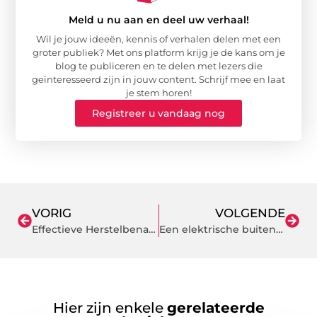
Meld u nu aan en deel uw verhaal!
Wil je jouw ideeën, kennis of verhalen delen met een
groter publiek? Met ons platform krijg je de kans om je
blog te publiceren en te delen met lezers die
geïnteresseerd zijn in jouw content. Schrijf mee en laat
je stem horen!
Registreer u vandaag nog
VORIG
VOLGENDE
Effectieve Herstelbenadering bij Radiuskopfractuur: Elleboogzorg op Maat
Een elektrische buitenboordmotor speciaal voor u
Hier zijn enkele
gerelateerde