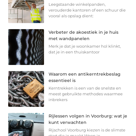
Leegstaande winkelpanden,
verouderde kantoren of een schuur die
vooral als opslag dient:
Verbeter de akoestiek in je huis
met wandpanelen
Merk je dat je woonkamer hol klinkt,
dat je in een thuiskantoor
Waarom een antikerntrekbeslag
essentieel is
Kerntrekken is een van de snelste en
meest gebruikte methodes waarmee
inbrekers
Rijlessen volgen in Voorburg: wat je
kunt verwachten
Rijschool Voorburg kiezen is de slimste
start die je maakt Woon je