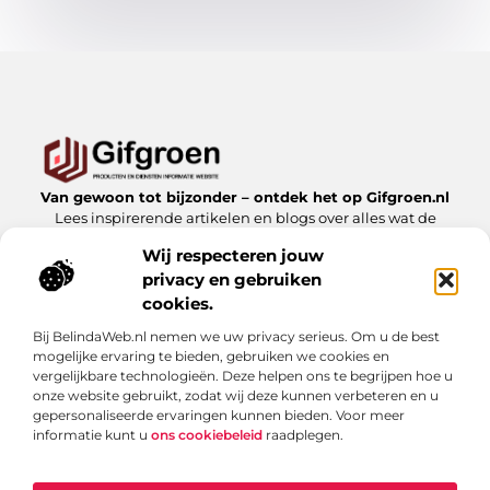
Van gewoon tot bijzonder – ontdek het op Gifgroen.nl
Lees inspirerende artikelen en blogs over alles wat de
natuur en duurzaamheid te bieden hebben.
Wij respecteren jouw
privacy en gebruiken
Bericht categorie
cookies.
Bij BelindaWeb.nl nemen we uw privacy serieus. Om u de best
mogelijke ervaring te bieden, gebruiken we cookies en
Onze informatie
vergelijkbare technologieën. Deze helpen ons te begrijpen hoe u
onze website gebruikt, zodat wij deze kunnen verbeteren en u
Linkbuilding kopen: slimme zet of risicovolle shortcut?
gepersonaliseerde ervaringen kunnen bieden. Voor meer
informatie kunt u
ons cookiebeleid
raadplegen.