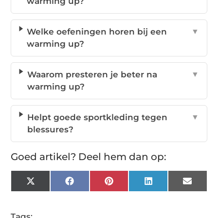
warming up?
Welke oefeningen horen bij een
▼
warming up?
Waarom presteren je beter na
▼
warming up?
Helpt goede sportkleding tegen
▼
blessures?
Goed artikel? Deel hem dan op:
X
Facebook
Pinterest
LinkedIn
Email
(Twitter)
Tags: