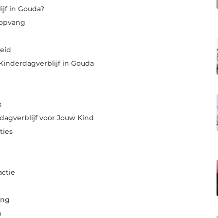
jf in Gouda?
ropvang
eid
inderdagverblijf in Gouda
s
dagverblijf voor Jouw Kind
ties
actie
ing
n