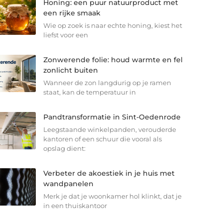
Honing: een puur natuurproduct met
een rijke smaak
Wie op zoek is naar echte honing, kiest het
liefst voor een
Zonwerende folie: houd warmte en fel
zonlicht buiten
Wanneer de zon langdurig op je ramen
staat, kan de temperatuur in
Pandtransformatie in Sint-Oedenrode
Leegstaande winkelpanden, verouderde
kantoren of een schuur die vooral als
opslag dient:
Verbeter de akoestiek in je huis met
wandpanelen
Merk je dat je woonkamer hol klinkt, dat je
in een thuiskantoor