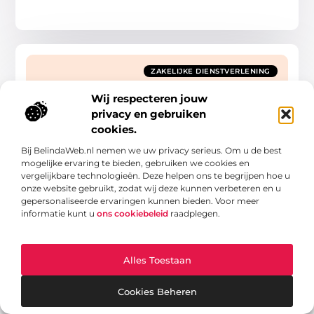
ZAKELIJKE DIENSTVERLENING
Wij respecteren jouw
privacy en gebruiken
cookies.
Bij BelindaWeb.nl nemen we uw privacy serieus. Om u de best
mogelijke ervaring te bieden, gebruiken we cookies en
Uw betrouwbare partner bij outplacement in
vergelijkbare technologieën. Deze helpen ons te begrijpen hoe u
regio Apeldoorn
onze website gebruikt, zodat wij deze kunnen verbeteren en u
Bureau Streefkerk is een stevige regionale speler in de
gepersonaliseerde ervaringen kunnen bieden. Voor meer
profit- en de non-profitsector op het brede terrein van
informatie kunt u
ons cookiebeleid
raadplegen.
instroom, doorstroom en uitstroom. De specialisten van
Zakelijke Dienstverlening
Alles Toestaan
Cookies Beheren
ZAKELIJKE DIENSTVERLENING