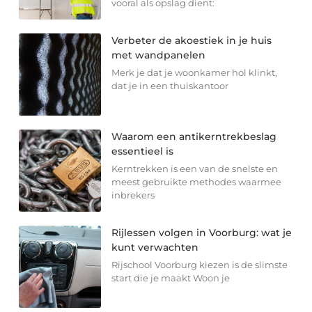
vooral als opslag dient:
Verbeter de akoestiek in je huis
met wandpanelen
Merk je dat je woonkamer hol klinkt,
dat je in een thuiskantoor
Waarom een antikerntrekbeslag
essentieel is
Kerntrekken is een van de snelste en
meest gebruikte methodes waarmee
inbrekers
Rijlessen volgen in Voorburg: wat je
kunt verwachten
Rijschool Voorburg kiezen is de slimste
start die je maakt Woon je