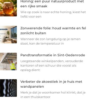
Honing: een puur natuurproduct met
een rijke smaak
Wie op zoek is naar echte honing, kiest het
liefst voor een
Zonwerende folie: houd warmte en fel
zonlicht buiten
Wanneer de zon langdurig op je ramen
staat, kan de temperatuur in
Pandtransformatie in Sint-Oedenrode
Leegstaande winkelpanden, verouderde
kantoren of een schuur die vooral als
opslag dient:
Verbeter de akoestiek in je huis met
wandpanelen
Merk je dat je woonkamer hol klinkt, dat je
in een thuiskantoor