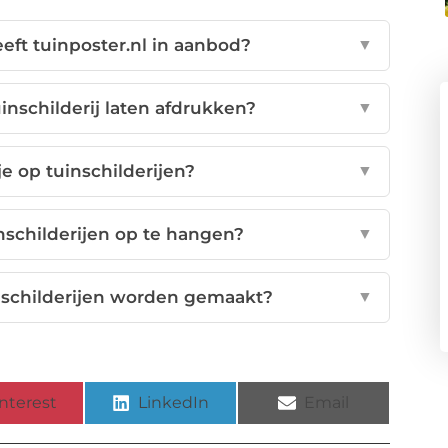
eft tuinposter.nl in aanbod?
▼
uinschilderij laten afdrukken?
▼
je op tuinschilderijen?
▼
nschilderijen op te hangen?
▼
nschilderijen worden gemaakt?
▼
nterest
LinkedIn
Email