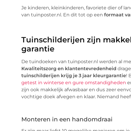
Je kinderen, kleinkinderen, favoriete dier of la
van tuinposter.nl. En dit tot op een
formaat va
Tuinschilderijen zijn makke
garantie
De tuindoeken van tuinposter.nl werden al me
Kwaliteitszorg en klantentevredenheid
drage
tuinschilderijen krijg je 3 jaar kleurgarantie
! 
getest in winterse en gure omstandigheden
en
zijn ook makkelijk afwasbaar en dus zeer ee
vochtige doek afvegen en klaar. Niemand heef
Monteren in een handomdraai
Er zijn maar liefst 10 mogelijke manieren om je