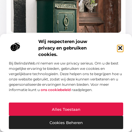
Waarom kiezen we in Nederland toch altijd voor
die standaard groene brievenbus?
Wij respecteren jouw
Een brievenbus is misschien niet het eerste waar je aan
privacy en gebruiken
denkt wanneer het gaat om stijl, kleur en uitstraling van
cookies.
een woning. Toch bepaalt dit
Bij BelindaWeb.nl nemen we uw privacy serieus. Om u de best
Woning En Tuin
mogelijke ervaring te bieden, gebruiken we cookies en
vergelijkbare technologieën. Deze helpen ons te begrijpen hoe u
onze website gebruikt, zodat wij deze kunnen verbeteren en u
gepersonaliseerde ervaringen kunnen bieden. Voor meer
informatie kunt u
ons cookiebeleid
raadplegen.
WONING EN TUIN
Alles Toestaan
Cookies Beheren