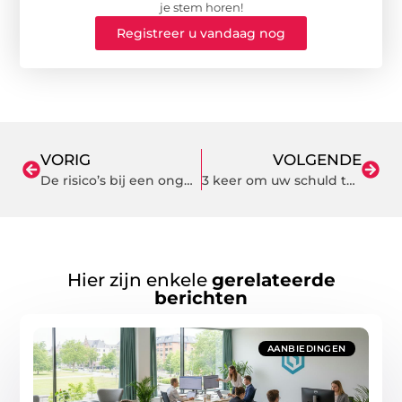
je stem horen!
Registreer u vandaag nog
VORIG
VOLGENDE
De risico’s bij een ongeluk binnen je bedrijf
3 keer om uw schuld te consolideren met een persoonlijke lening
Hier zijn enkele
gerelateerde
berichten
AANBIEDINGEN