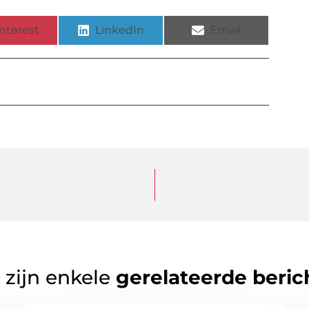
nterest
LinkedIn
Email
 zijn enkele
gerelateerde beric