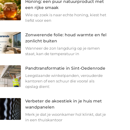
Honing: een puur natuurproduct met
een rijke smaak
Wie op zoek is naar echte honing, kiest het
liefst voor een
Zonwerende folie: houd warmte en fel
zonlicht buiten
Wanneer de zon langdurig op je ramen
staat, kan de temperatuur in
Pandtransformatie in Sint-Oedenrode
Leegstaande winkelpanden, verouderde
kantoren of een schuur die vooral als
opslag dient:
Verbeter de akoestiek in je huis met
wandpanelen
Merk je dat je woonkamer hol klinkt, dat je
in een thuiskantoor