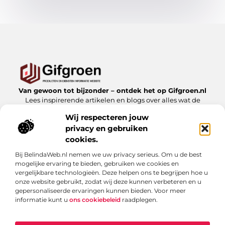
Van gewoon tot bijzonder – ontdek het op Gifgroen.nl
Lees inspirerende artikelen en blogs over alles wat de
natuur en duurzaamheid te bieden hebben.
Wij respecteren jouw
privacy en gebruiken
Bericht categorie
cookies.
Bij BelindaWeb.nl nemen we uw privacy serieus. Om u de best
mogelijke ervaring te bieden, gebruiken we cookies en
Onze informatie
vergelijkbare technologieën. Deze helpen ons te begrijpen hoe u
onze website gebruikt, zodat wij deze kunnen verbeteren en u
Linkbuilding kopen: slimme zet of risicovolle shortcut?
gepersonaliseerde ervaringen kunnen bieden. Voor meer
informatie kunt u
ons cookiebeleid
raadplegen.