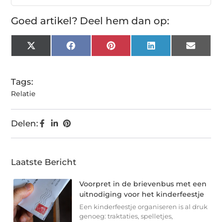
Goed artikel? Deel hem dan op:
X
Facebook
Pinterest
LinkedIn
Email
(Twitter)
Tags:
Relatie
Delen:
Laatste Bericht
Voorpret in de brievenbus met een
uitnodiging voor het kinderfeestje
Een kinderfeestje organiseren is al druk
genoeg: traktaties, spelletjes,