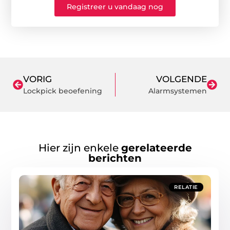
Registreer u vandaag nog
VORIG
VOLGENDE
Lockpick beoefening
Alarmsystemen
Hier zijn enkele
gerelateerde
berichten
RELATIE