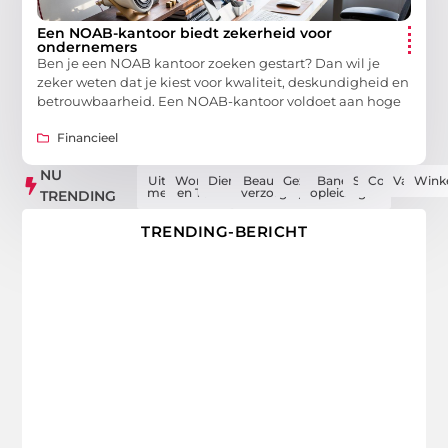
Een NOAB-kantoor biedt zekerheid voor
ondernemers
Ben je een NOAB kantoor zoeken gestart? Dan wil je
zeker weten dat je kiest voor kwaliteit, deskundigheid en
betrouwbaarheid. Een NOAB-kantoor voldoet aan hoge
Financieel
NU
Uit de
Woning
Dienstverlening
Beauty en
Gezondheid
Banen en
Sport
Computers
Vakantie
Wink
media
en Tuin
verzorging
opleidingen
TRENDING
TRENDING-BERICHT
Artikelen die je niet wilt missen
Van boeiende actualiteiten tot inspirerende verhalen –