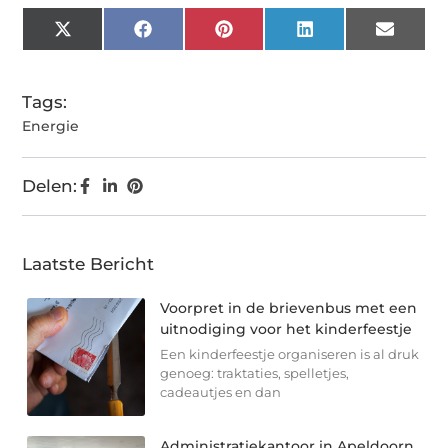
X
Facebook
Pinterest
LinkedIn
Email
(Twitter)
Tags:
Energie
Delen:
Laatste Bericht
Voorpret in de brievenbus met een
uitnodiging voor het kinderfeestje
Een kinderfeestje organiseren is al druk
genoeg: traktaties, spelletjes,
cadeautjes en dan
Administratiekantoor in Apeldoorn