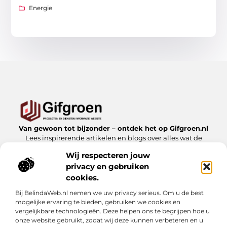
Energie
Van gewoon tot bijzonder – ontdek het op Gifgroen.nl
Lees inspirerende artikelen en blogs over alles wat de
natuur en duurzaamheid te bieden hebben.
Wij respecteren jouw
privacy en gebruiken
Bericht categorie
cookies.
Bij BelindaWeb.nl nemen we uw privacy serieus. Om u de best
mogelijke ervaring te bieden, gebruiken we cookies en
Onze informatie
vergelijkbare technologieën. Deze helpen ons te begrijpen hoe u
onze website gebruikt, zodat wij deze kunnen verbeteren en u
Linkbuilding kopen: slimme zet of risicovolle shortcut?