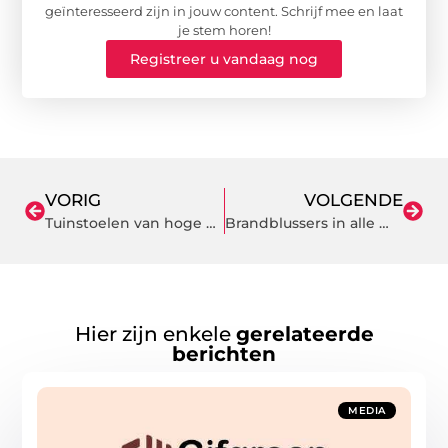
geïnteresseerd zijn in jouw content. Schrijf mee en laat
je stem horen!
Registreer u vandaag nog
VORIG
VOLGENDE
Tuinstoelen van hoge kwaliteit: ook bij tuinmeubelen uit de aanbieding
Brandblussers in alle maten
Hier zijn enkele
gerelateerde
berichten
MEDIA