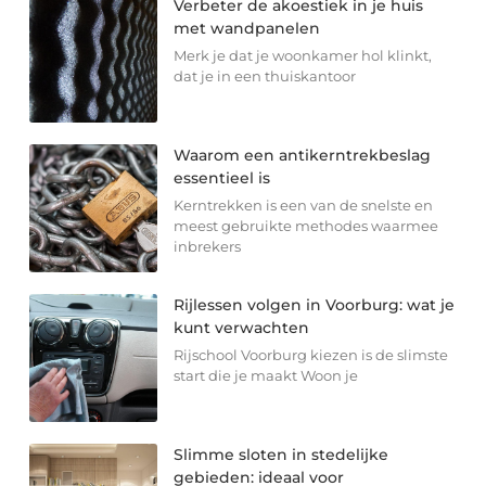
Verbeter de akoestiek in je huis
met wandpanelen
Merk je dat je woonkamer hol klinkt,
dat je in een thuiskantoor
Waarom een antikerntrekbeslag
essentieel is
Kerntrekken is een van de snelste en
meest gebruikte methodes waarmee
inbrekers
Rijlessen volgen in Voorburg: wat je
kunt verwachten
Rijschool Voorburg kiezen is de slimste
start die je maakt Woon je
Slimme sloten in stedelijke
gebieden: ideaal voor