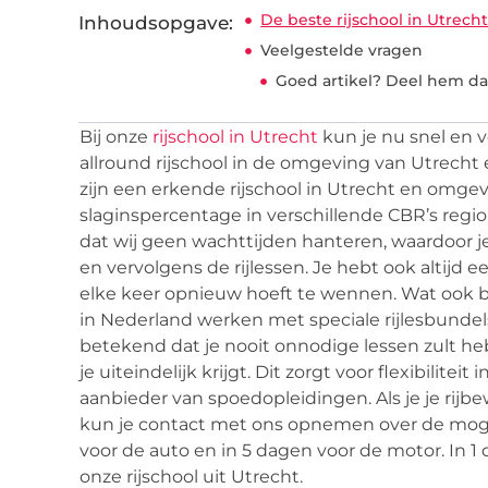
De beste rijschool in Utrech
Inhoudsopgave:
Veelgestelde vragen
Goed artikel? Deel hem da
Bij onze
rijschool in Utrecht
kun je nu snel en vo
allround rijschool in de omgeving van Utrecht 
zijn een erkende rijschool in Utrecht en omg
slaginspercentage in verschillende CBR’s regio’
dat wij geen wachttijden hanteren, waardoor 
en vervolgens de rijlessen. Je hebt ook altijd e
elke keer opnieuw hoeft te wennen. Wat ook bijz
in Nederland werken met speciale rijlesbundels
betekend dat je nooit onnodige lessen zult he
je uiteindelijk krijgt. Dit zorgt voor flexibilitei
aanbieder van spoedopleidingen. Als je je rijbe
kun je contact met ons opnemen over de mogeli
voor de auto en in 5 dagen voor de motor. In 1 d
onze rijschool uit Utrecht.