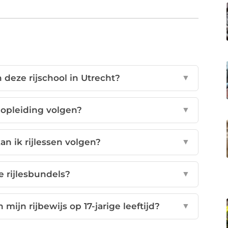
 deze rijschool in Utrecht?
▼
opleiding volgen?
▼
an ik rijlessen volgen?
▼
 rijlesbundels?
▼
ijn rijbewijs op 17-jarige leeftijd?
▼