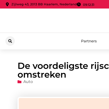
Zijlweg 43, 2013 BB Haarlem, Nederland
09:12:32
Partners
De voordeligste rijs
omstreken
Auto