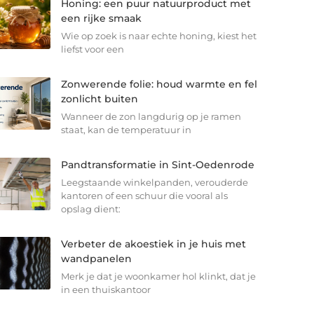
Honing: een puur natuurproduct met
een rijke smaak
Wie op zoek is naar echte honing, kiest het
liefst voor een
Zonwerende folie: houd warmte en fel
zonlicht buiten
Wanneer de zon langdurig op je ramen
staat, kan de temperatuur in
Pandtransformatie in Sint-Oedenrode
Leegstaande winkelpanden, verouderde
kantoren of een schuur die vooral als
opslag dient:
Verbeter de akoestiek in je huis met
wandpanelen
Merk je dat je woonkamer hol klinkt, dat je
in een thuiskantoor