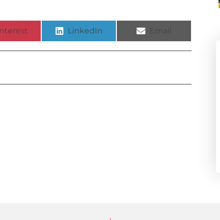
nterest
LinkedIn
Email