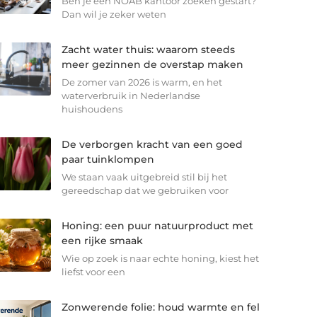
Ben je een NOAB kantoor zoeken gestart?
Dan wil je zeker weten
Zacht water thuis: waarom steeds
meer gezinnen de overstap maken
De zomer van 2026 is warm, en het
waterverbruik in Nederlandse
huishoudens
De verborgen kracht van een goed
paar tuinklompen
We staan vaak uitgebreid stil bij het
gereedschap dat we gebruiken voor
Honing: een puur natuurproduct met
een rijke smaak
Wie op zoek is naar echte honing, kiest het
liefst voor een
Zonwerende folie: houd warmte en fel