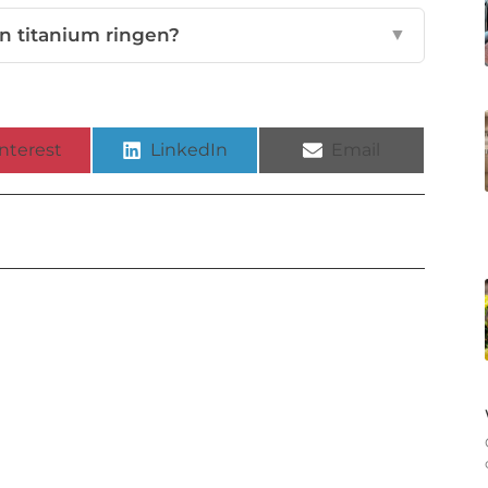
n titanium ringen?
▼
nterest
LinkedIn
Email