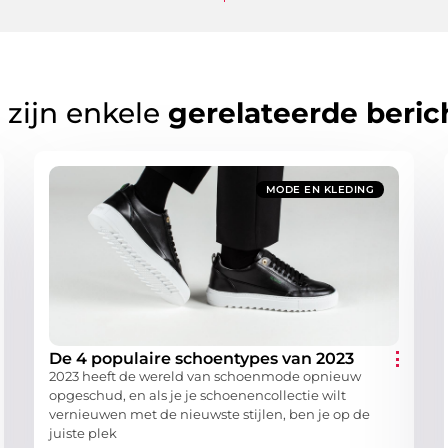
 zijn enkele
gerelateerde beric
MODE EN KLEDING
De 4 populaire schoentypes van 2023
2023 heeft de wereld van schoenmode opnieuw
opgeschud, en als je je schoenencollectie wilt
vernieuwen met de nieuwste stijlen, ben je op de
juiste plek