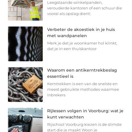
Leegstaande winkelpanden,
verouderde kantoren of een schuur die
vooral als opslag dient:
Verbeter de akoestiek in je huis
met wandpanelen
Merk je dat je woonkamer hol klinkt,
dat je in een thuiskantoor
Waarom een antikerntrekbeslag
essentieel is
Kerntrekken is een van de snelste en
meest gebruikte methodes waarmee
inbrekers
Rijlessen volgen in Voorburg: wat je
kunt verwachten
Rijschool Voorburg kiezen is de slimste
start die je maakt Woon je