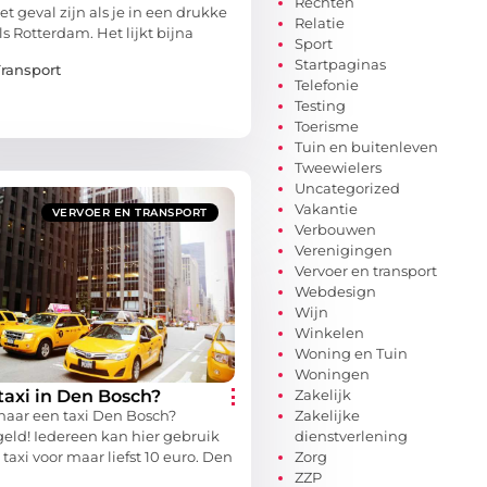
Rechten
et geval zijn als je in een drukke
Relatie
s Rotterdam. Het lijkt bijna
Sport
Startpaginas
Transport
Telefonie
Testing
Toerisme
Tuin en buitenleven
Tweewielers
Uncategorized
Vakantie
VERVOER EN TRANSPORT
Verbouwen
Verenigingen
Vervoer en transport
Webdesign
Wijn
Winkelen
Woning en Tuin
Woningen
taxi in Den Bosch?
Zakelijk
naar een taxi Den Bosch?
Zakelijke
eld! Iedereen kan hier gebruik
dienstverlening
axi voor maar liefst 10 euro. Den
Zorg
ZZP