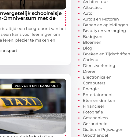
Architectuur
Attracties
nvergetelijk schoolreisje
Auto
n-Omniversum met de
Auto's en Motoren
Banen en opleidingen
e is altijd een hoogtepunt van het
Beauty en verzorging
 is een kans voor leerlingen om
Bedrijven
te leren, plezier te maken en
Bloemen
Blog
Transport
Boeken en Tijdschriften
Cadeau
Dienstverlening
Dieren
Electronica en
Computers
VERVOER EN TRANSPORT
Energie
Entertainment
Eten en drinken
Financieel
Fotografie
Geschenken
Gezondheid
Gratis en Prijsvragen
Groothandel