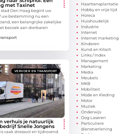
ag naar Schiphol: Een
Haartransplantatie
ng met Taxinet
Hobby en vrije tijd
ke stad Den Haag begint uw
Horeca
Of uw bestemming nu een
Huishoudelijk
rand, een belangrijke zakelijke
Industrie
het bezoek aan dierbaren
Internet
Transport
Internet marketing
Kinderen
Kunst en Kitsch
Links / Index
Management
Marketing
VERVOER EN TRANSPORT
Media
Meubels
MKB
Mobiliteit
Mode en Kleding
Motor
Muziek
Onderwijs
Oog Laseren
 verhuis je natuurlijk
Particuliere
bedrijf Snelle Jongens
dienstverlening
s vaak stressvol en tijdrovend.