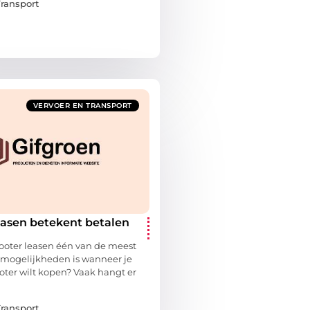
Transport
VERVOER EN TRANSPORT
easen betekent betalen
n
scooter leasen één van de meest
mogelijkheden is wanneer je
ter wilt kopen? Vaak hangt er
Transport