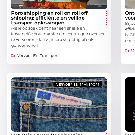
Roro shipping en roll on roll off
Ont
shipping: efficiënte en veilige
voo
transportoplossingen
Bij J
Als je op zoek bent naar een snelle en
effi
kostenefficiënte manier om voertuigen over zee
is. O
te vervoeren, dan zijn roro shipping of ook
een 
genoemd roll
V
Vervoer En Transport
VERVOER EN TRANSPORT