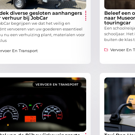
dek diverse gesloten aanhangers
Beleef een o
r verhuur bij JobCar
naar Museo
touringcar
obCar begrijpen we dat het veilig en
Een schoolreisj
ciënt vervoeren van uw goederen essentieel
schooljaar. Het
f u nu een verhuizing plant, materialen voor
buiten de klas 
klus
Vervoer En 
ervoer En Transport
VERVOER EN TRANSPORT