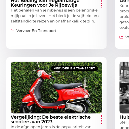
Het Belang van Regelmatige
De 
Keuringen voor Je Rijbewijs
Keuri
Het behalen van je rijbewijs is een belangrijke
proc
mijlpaal in je leven. Het biedt je de vrijheid om
prof
zelfstandig te reizen en onafhankelijk te zijn.
gezo
eval
Vervoer En Transport
V
VERVOER EN TRANSPORT
Vergelijking: De beste elektrische
Hui
scooters van 2023.
Stel 
In de afgelopen jaren is de populariteit van
geboe