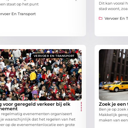
Dit kan vooral h
en staat op het punt
stad woont, zoal
ervoer En Transport
Vervoer En 
VERVOER EN TRANSPORT
g voor geregeld verkeer bij elk
Zoek je een 
nement
Ben je op zoek 
je regelmatig evenementen organiseert
Makkelijk gereg
je waarschijnlijk dat het regelen van het
maken van een t
eer op de evenementenlocatie een grote