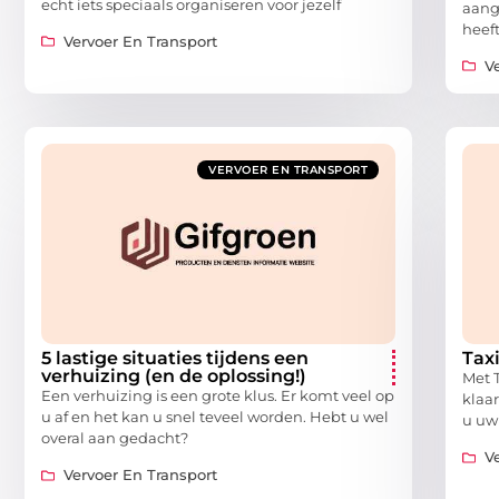
echt iets speciaals organiseren voor jezelf
aang
heef
Vervoer En Transport
V
VERVOER EN TRANSPORT
5 lastige situaties tijdens een
Tax
verhuizing (en de oplossing!)
Met T
Een verhuizing is een grote klus. Er komt veel op
klaa
u af en het kan u snel teveel worden. Hebt u wel
u uw 
overal aan gedacht?
V
Vervoer En Transport