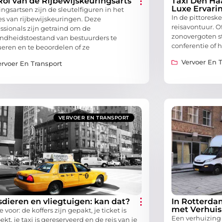
Rol van de Rijbewijskeuringsarts
Taxi Den Ha
Luxe Ervari
ngsartsen zijn de sleutelfiguren in het
In de pittores
es van rijbewijskeuringen. Deze
reisavontuur. 
essionals zijn getraind om de
zonovergoten st
ndheidstoestand van bestuurders te
conferentie of 
ueren en te beoordelen of ze
Vervoer En 
ervoer En Transport
VERVOER EN TRANSPORT
sdieren en vliegtuigen: kan dat?
In Rotterdam
met Verhuis
je voor: de koffers zijn gepakt, je ticket is
Een verhuizing i
kt, je taxi is gereserveerd en de reis van je